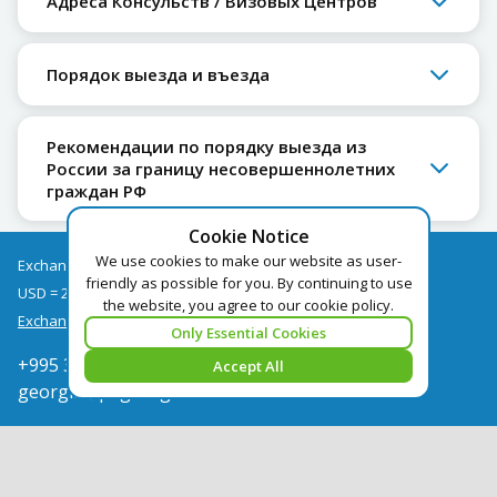
Адреса Консульств / Визовых Центров
Порядок выезда и въезда
Рекомендации по порядку выезда из
России за границу несовершеннолетних
граждан РФ
Cookie Notice
We use cookies to make our website as user-
Exchange rates as of 10/08
friendly as possible for you. By continuing to use
USD = 2.67
EUR = 3.08
the website, you agree to our cookie policy.
Exchange rate archive
Only Essential Cookies
+995 322050666
Accept All
georgia@pegast.ge
Find a Tour
News