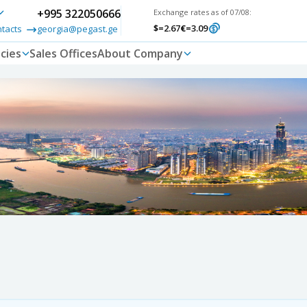
+995 322050666
Exchange rates as of 07/08:
$
=2.67
€
=3.09
ntacts
georgia@pegast.ge
cies
Sales Offices
About Company