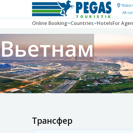
Tbilisi
All co
Online Booking
Countries
Hotels
For Agen
Вьетнам
Трансфер