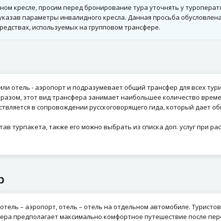
дном кресле, просим перед бронирование тура уточнять у туроперат
, указав параметры инвалидного кресла. Данная просьба обусловле
редствах, используемых на групповом трансфере.
или отель - аэропорт и подразумевает общий трансфер для всех тур
бразом, этот вид трансфера занимает наибольшее количество времен
ствляется в сопровождении русскоговорящего гида, который дает о
ав турпакета, также его можно выбрать из списка доп. услуг при ра
р
отель – аэропорт, отель – отель на отдельном автомобиле. Туристо
ера предполагает максимально комфортное путешествие после перел