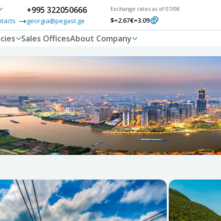
+995 322050666
Exchange rates as of 07/08:
$
=2.67
€
=3.09
ntacts
georgia@pegast.ge
cies
Sales Offices
About Company