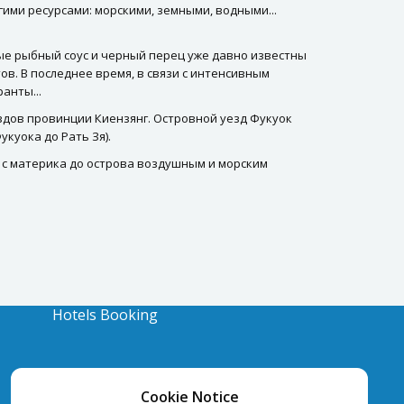
гими ресурсами: морскими, земными, водными...
ые рыбный соус и черный перец уже давно известны
в. В последнее время, в связи с интенсивным
анты...
ездов провинции Киензянг. Островной уезд Фукуок
укуока до Рать Зя).
в с материка до острова воздушным и морским
Hotels Booking
Cookie Notice