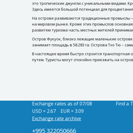
это тропические джунгли с уникальными видами. Кро
Здесь имеется большой потенциал для процветания
На острове развиваются традиционные промыслы – 
на мировом рынке. Кроме этих промыслов основная 
развитем туризма часть местных жителей принимает 
Остров Фукуок, близко лежащие маленькие островки
занимает площадь в 58.283 га. Острова Тхо Тю – сам
В настоящее время быстро строится транспортная с
путем. Туристы могут спокойно приезжать на остров 
Exchange rates as of 07/08
Find a 
USD = 2.67
EUR = 3.09
Exchange rate archive
+995 322050666