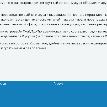
ме того, как остров, притом крупный остров, Фукуок обладает и дру
.
производство рыбного соуса и выращивания черного перца. Местн
экономическая деятельность жителей Фукуока – ловля морепродкуто
участие в этой сфере, предоставляя такие услуги, как отели, рестор
 и острова Ан Тхой, Тхо Тю административно составляют один из у
ые дальние от Фукуока (растояние приблизительно такое, какое из Ф
истема на острове. Кроме того, удобны также перевозки пассажиро
и гулять на нем без опасения.
Tour
News