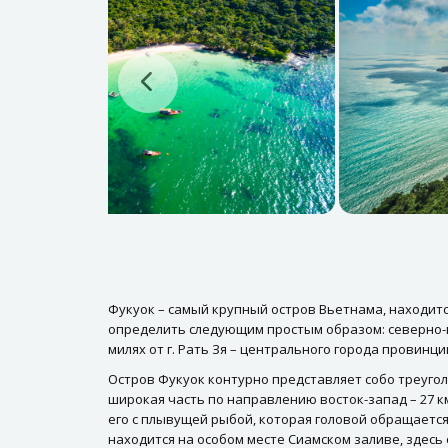
Фукуок – самый крупный остров Вьетнама, находит
определить следующим простым образом: северно-во
милях от г. Рать Зя – центрального города провинци
Остров Фукуок контурно представляет собо треуголь
широкая часть по направлению восток-запад – 27 км
его с плывущей рыбой, которая головой обращается 
находится на особом месте Сиамском заливе, здес