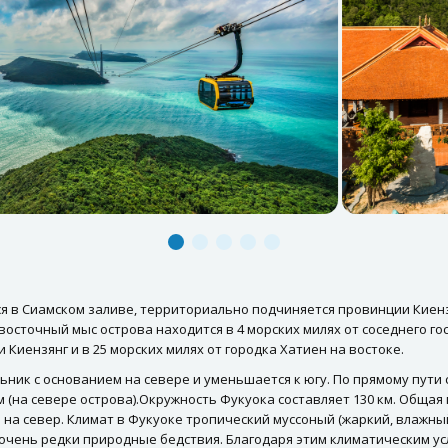
ся в Сиамском заливе, территориально подчиняется провинции Киен
сточный мыс острова находится в 4 морских милях от соседнего гос
и Киензянг и в 25 морских милях от городка Хатиен на востоке.
ник с основанием на севере и уменьшается к югу. По прямому пути с
 (на севере острова).Окружность Фукуока составляет 130 км. Общая
на север. Климат в Фукуоке тропический муссоный (жаркий, влажный,
ь очень редки природные бедствия. Благодаря этим климатическим 