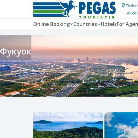
Tbilisi
All co
Online Booking
Countries
Hotels
For Agen
Фукуок