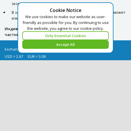
экскурсии.
Cookie Notice
В зависимости от общего количества пассажиров гид может
We use cookies to make our website as user-
изменять время программы.
friendly as possible for you. By continuing to use
the website, you agree to our cookie policy.
Индивидуальная программа: личный автомобиль +
частный гид.
Only Essential Cookies
Accept All
Exchange rates as of 08/08
USD = 2.67
EUR = 3.09
Exchange rate archive
+995 322050666
georgia@pegast.ge
Find a Tour
News
Hotels Booking