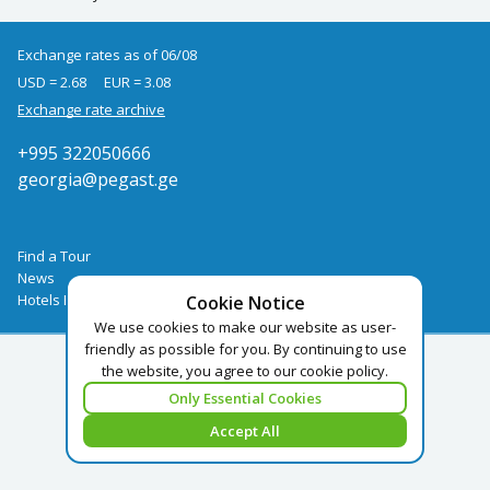
Exchange rates as of 06/08
USD = 2.68
EUR = 3.08
Exchange rate archive
+995 322050666
georgia@pegast.ge
Find a Tour
News
Hotels Booking
Cookie Notice
We use cookies to make our website as user-
friendly as possible for you. By continuing to use
the website, you agree to our cookie policy.
Only Essential Cookies
Accept All