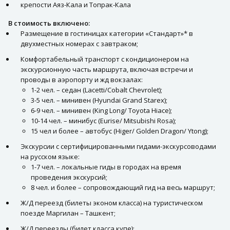
крепости Аяз-Кала и Топрак-Кала
В стоимость включено:
Размещение в гостиницах категории «Стандарт»* в
двухместных номерах с завтраком;
Комфортабельный транспорт с кондиционером на
экскурсионную часть маршрута, включая встречи и
проводы в аэропорту и жд вокзалах:
1-2 чел. – седан (Lacetti/Cobalt Chevrolet);
3-5 чел. – минивен (Hyundai Grand Starex);
6-9 чел. – минивен (King Long/ Toyota Hiace);
10-14 чел. – минибус (Eurise/ Mitsubishi Rosa);
15 чел и более – автобус (Higer/ Golden Dragon/ Ytong);
Экскурсии с сертифицированными гидами-экскурсоводами
на русском языке:
1-7 чел. – локальные гиды в городах на время
проведения экскурсий;
8 чел. и более – сопровождающий гид на весь маршрут;
Ж/Д переезд (билеты эконом класса) на туристическом
поезде Маргилан – Ташкент;
Ж/Д переезды (билет класса купе):