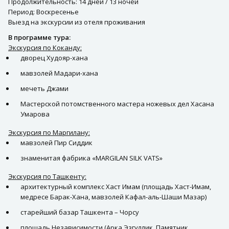
Продолжительность: 14 дней / 13 ночей
Период: Воскресенье
Выезд на экскурсии из отеля проживания
В программе тура:
Экскурсия по Коканду:
дворец Худояр-хана
мавзолей Мадари-хана
мечеть Джами
Мастерской потомственного мастера ножевых дел Хасана
Умарова
Экскурсия по Маргилану:
мавзолей Пир Сиддик
знаменитая фабрика «MARGILAN SILK VATS»
Экскурсия по Ташкенту:
архитектурный комплекс Хаст Имам (площадь Хаст-Имам,
медресе Барак-Хана, мавзолей Кафал-аль-Шаши Мазар)
старейший базар Ташкента – Чорсу
площадь Независимости (Арка Эзгуллик, Памятник