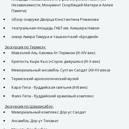
Независимости, Монумент Скорбящей Матери и Аллея
Памяти)
обзор снаружи Дворца Константина Романова
театральная площадь ГАБТ им. Алишера Навои
сквер Амира Тимура и ташкентский «Бродвей»
Экскурсия по Термезу:
Мавзолей Аль-Хакима Ат-Термизи (IX-XIV век)
Крепость Кырк-Кыз («Сорок девушек») (IX-X век)
Мемориальный ансамбль Султан Саодат (XII-XV века)
Термезский археологический музей
Кара-Тепа - буддийская святыня (II-III век)
Фаяз-Тепа - буддийский храмовый комплекс
Экскурсия по Шахрисабзу:
Мемориальный комплекс Дор-ус Саодат
Ансамбль Дор-ут Тилават