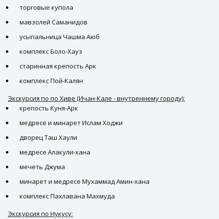
торговые купола
мавзолей Саманидов
усыпальница Чашма Аюб
комплекс Боло-Хауз
старинная крепость Арк
комплекс Пой-Калян
Экскурсия по по Хиве (Ичан-Кале - внутреннему городу):
крепость Куня-Арк
медресе и минарет Ислам Ходжи
дворец Таш Хаули
медресе Алакули-хана
мечеть Джума
минарет и медресе Мухаммад Амин-хана
комплекс Пахлавана Махмуда
Экскурсия по Нукусу: