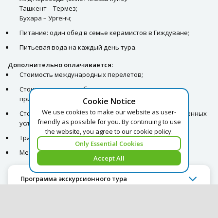
Ташкент – Термез;
Бухара – Ургенч;
Питание: один обед в семье керамистов в Гиждуване;
Питьевая вода на каждый день тура.
Дополнительно оплачивается:
Стоимость международных перелетов;
Стоимость входных билетов на памятники и музеи –
прим.75 USD/чел./за тур;
Cookie Notice
We use cookies to make our website as user-
Стоимость питания, кроме перечисленного во включенных
friendly as possible for you. By continuing to use
услугах (обеды и ужины);
the website, you agree to our cookie policy.
Трансфер аэропорт – гостиница - аэропорт;
Only Essential Cookies
Медицинские издержки и страховка.
Accept All
Программа экскурсионного тура
Exchange rates as of 10/08