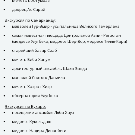
Мечеть Кок-Гумбаз
дворец Ак-Сарай
Экскурсия по Самарканду:
мавзолей Гур-Эмир - усыпальница Великого Тамерлана
самая известная площадь Центральной Азии - Регистан
(медресе Улугбека, медресе Шер-Дор, медресе Тилля-Кари)
старейший базар Сиаб
мечеть Биби-Ханум
архитектурный ансамбль Шахи-Зинда
мавзолей Святого Даниила
мечеть Хазрат-Хизр
обсерватория Улугбека
Экскурсия по Бухаре:
посещение ансамбля Ляби-Хауз
медресе Кукельдаш
медресе Надира Диванбеги