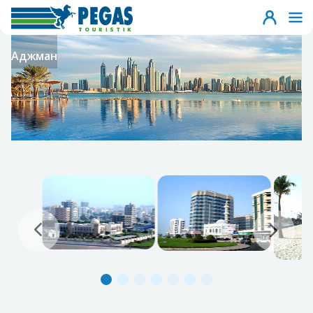
Аджман