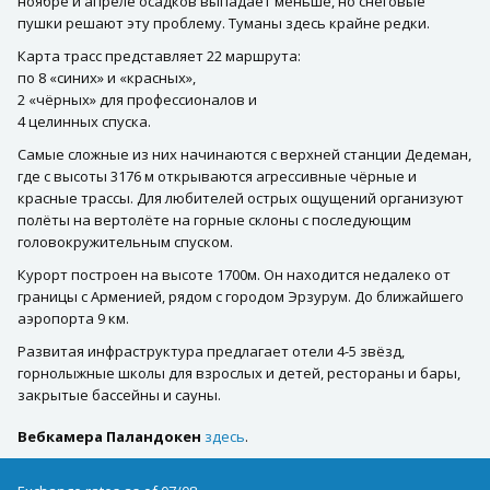
ноябре и апреле осадков выпадает меньше, но снеговые
пушки решают эту проблему. Туманы здесь крайне редки.
Карта трасс представляет 22 маршрута:
по 8 «синих» и «красных»,
2 «чёрных» для профессионалов и
4 целинных спуска.
Самые сложные из них начинаются с верхней станции Дедеман,
где с высоты 3176 м открываются агрессивные чёрные и
красные трассы. Для любителей острых ощущений организуют
полёты на вертолёте на горные склоны с последующим
головокружительным спуском.
Курорт построен на высоте 1700м. Он находится недалеко от
границы с Арменией, рядом с городом Эрзурум. До ближайшего
аэропорта 9 км.
Развитая инфраструктура предлагает отели 4-5 звёзд,
горнолыжные школы для взрослых и детей, рестораны и бары,
закрытые бассейны и сауны.
Вебкамера Паландокен
здесь
.