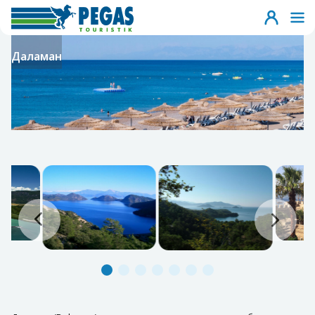
Даламан