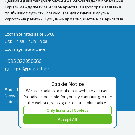
Даламан (Dalaman) расположен на юго-западном побережье
Турции между Фетхие и Мармарисом. В аэропорт Даламана
прибывают туристы, следующие для отдыха в другие
курортные регионы Турции - Мармарис, Фетхие и Саригерме.
Exchange rates as of 06/08
USD = 2.68
EUR = 3.08
Exchange rate archive
+995 322050666
georgia@pegast.ge
Cookie Notice
Find a Tour
We use cookies to make our website as user-
News
friendly as possible for you. By continuing to use
Hotels Booking
the website, you agree to our cookie policy.
Only Essential Cookies
Accept All