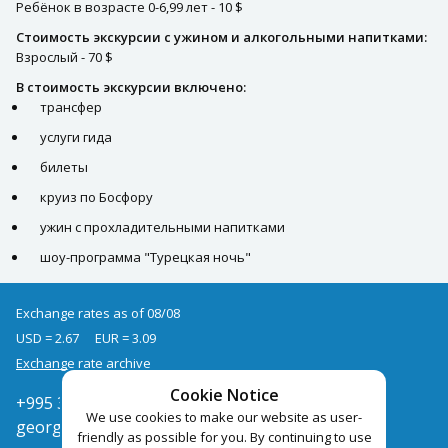
Ребёнок в возрасте 0-6,99 лет - 10 $
Стоимость экскурсии с ужином и алкогольными напитками:
Взрослый - 70 $
В стоимость экскурсии включено:
трансфер
услуги гида
билеты
круиз по Босфору
ужин с прохладительными напитками
шоу-программа "Турецкая ночь"
Exchange rates as of 08/08
USD = 2.67
EUR = 3.09
Exchange rate archive
Cookie Notice
+995 322050666
We use cookies to make our website as user-
georgia@pegast.ge
friendly as possible for you. By continuing to use