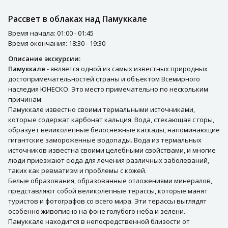
Рассвет в облаках над Памуккале
Время начала: 01:00 - 01:45
Время окончания: 18:30 - 19:30
Описание экскурсии:
Памуккале
- является одной из самых известных природных
достопримечательностей страны и объектом Всемирного
наследия ЮНЕСКО. Это место примечательно по нескольким
причинам:
Памуккале известно своими термальными источниками,
которые содержат карбонат кальция. Вода, стекающая с горы,
образует великолепные белоснежные каскады, напоминающие
гигантские замороженные водопады. Вода из термальных
источников известна своими целебными свойствами, и многие
люди приезжают сюда для лечения различных заболеваний,
таких как ревматизм и проблемы с кожей.
Белые образования, образованные отложениями минералов,
представляют собой великолепные терассы, которые манят
туристов и фотографов со всего мира. Эти терассы выглядят
особенно живописно на фоне голубого неба и зелени.
Памуккале находится в непосредственной близости от