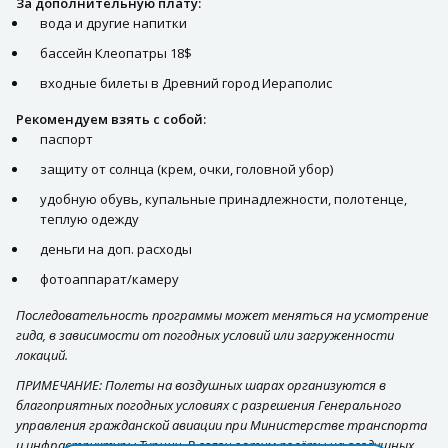
За дополнительную плату:
вода и другие напитки
бассейн Клеопатры 18$
входные билеты в Древний город Иераполис
Рекомендуем взять с собой:
паспорт
защиту от солнца (крем, очки, головной убор)
удобную обувь, купальные принадлежности, полотенце,
теплую одежду
деньги на доп. расходы
фотоаппарат/камеру
Последовательность программы может меняться на усмотрение
гида, в зависимости от погодных условий или загруженности
локаций.
ПРИМЕЧАНИЕ: Полеты на воздушных шарах организуются в
благоприятных погодных условиях с разрешения Генерального
управления гражданской авиации при Министерстве транспорта
и инфраструктуры Турции. В связи с этим полёты на воздушных