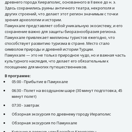
древнего города Хиераполис, основанного в II веке до н. э.
Здесь сохранились руины античного театра, некрополя и
других строений, что делает этот регион значимым с точки
зрения археологии и истории.
Памуккале представляет собой уникальную экосистему, и его
сохранение важно для защиты биоразнообразия региона.
Памуккале привлекает миллионы туристов ежегодно, что
способствует развитию туризма в стране. Место стало
символом природы и древней истории Турции.
Памуккале — это не только природное чудо, но и важная часть
культурного наследия, что делает его обязательным к
посещению для многих путешественников.
В программе:
05:00 - Прибытие в Памуккале
06:30 - Полет на воздушном шаре (30 минут подготовка, 45
минут полет)
07:30 - завтрак
Обзорная экскурсия по древнему городу Иераполис
Обзорная экскурсия по Памуккале
Купание в термальном бассейне Клеопатры