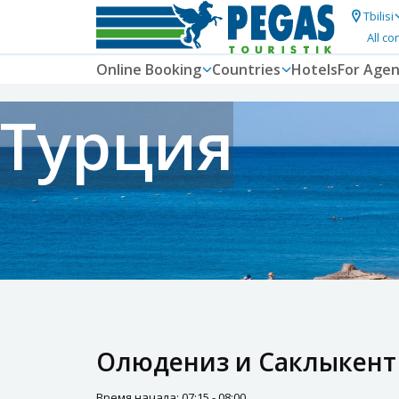
Tbilisi
All co
Online Booking
Countries
Hotels
For Agen
Турция
Олюдениз и Саклыкент
Время начала: 07:15 - 08:00