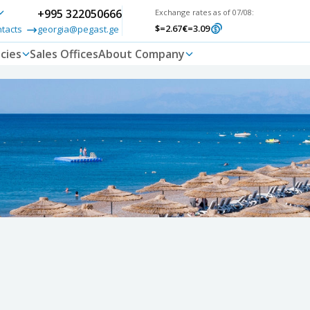
+995 322050666
Exchange rates as of 07/08:
$
=2.67
€
=3.09
ntacts
georgia@pegast.ge
cies
Sales Offices
About Company