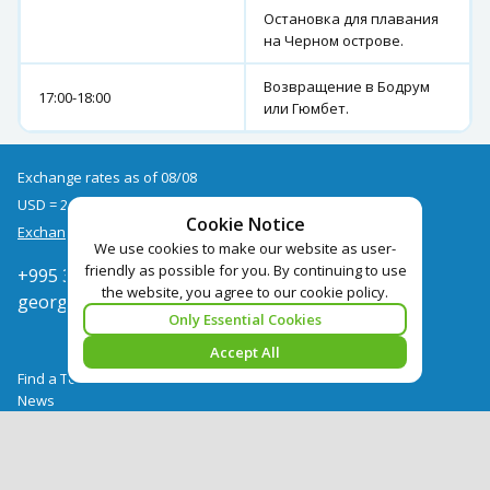
Остановка для плавания
на Черном острове.
Возвращение в Бодрум
17:00-18:00
или Гюмбет.
Exchange rates as of 08/08
USD = 2.67
EUR = 3.09
Cookie Notice
Exchange rate archive
We use cookies to make our website as user-
friendly as possible for you. By continuing to use
+995 322050666
the website, you agree to our cookie policy.
georgia@pegast.ge
Only Essential Cookies
Accept All
Find a Tour
News
Hotels Booking