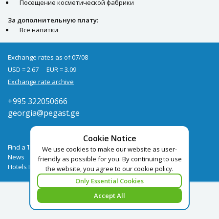
Посещение косметической фабрики
За дополнительную плату:
Все напитки
Exchange rates as of 07/08
USD = 2.67
EUR = 3.09
Exchange rate archive
+995 322050666
georgia@pegast.ge
Cookie Notice
Find a Tour
We use cookies to make our website as user-
News
friendly as possible for you. By continuing to use
Hotels Booking
the website, you agree to our cookie policy.
Only Essential Cookies
Accept All