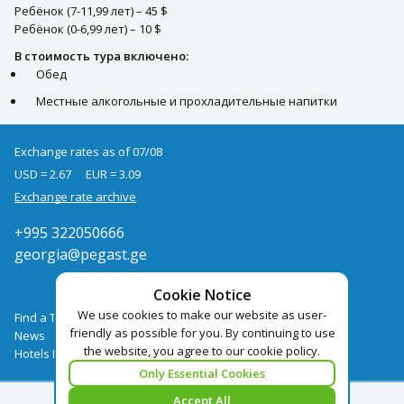
Ребёнок (7-11,99 лет) – 45 $
Ребёнок (0-6,99 лет) – 10 $
В стоимость тура включено:
Обед
Местные алкогольные и прохладительные напитки
Exchange rates as of 07/08
USD = 2.67
EUR = 3.09
Exchange rate archive
+995 322050666
georgia@pegast.ge
Cookie Notice
We use cookies to make our website as user-
Find a Tour
friendly as possible for you. By continuing to use
News
the website, you agree to our cookie policy.
Hotels Booking
Only Essential Cookies
Accept All