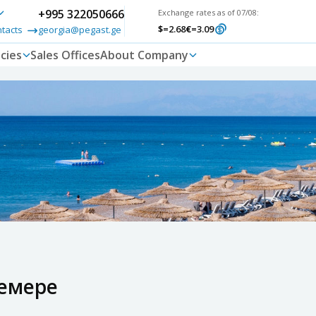
+995 322050666
Exchange rates as of 07/08:
$
=2.68
€
=3.09
ntacts
georgia@pegast.ge
cies
Sales Offices
About Company
Кемере