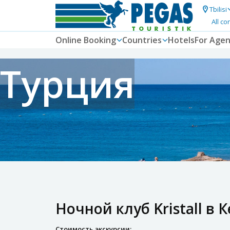
Tbilisi
All co
Online Booking
Countries
Hotels
For Agen
Турция
Ночной клуб Kristall в 
Стоимость экскурсии: