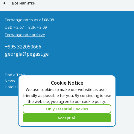
Все напитки
Exchange rates as of 08/08
USD = 2.67
EUR = 3.09
Exchange rate archive
+995 322050666
georgia@pegast.ge
Find a Tour
News
Cookie Notice
Hotels Booking
We use cookies to make our website as user-
friendly as possible for you. By continuing to use
the website, you agree to our cookie policy.
Only Essential Cookies
Accept All