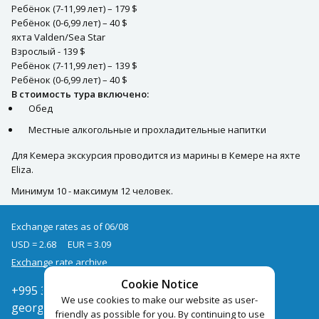
Ребёнок (7-11,99 лет) – 179 $
Ребёнок (0-6,99 лет) – 40 $
яхта Valden/Sea Star
Взрослый - 139 $
Ребёнок (7-11,99 лет) – 139 $
Ребёнок (0-6,99 лет) – 40 $
В стоимость тура включено:
Обед
Местные алкогольные и прохладительные напитки
Для Кемера экскурсия проводится из марины в Кемере на яхте
Eliza.
Минимум 10 - максимум 12 человек.
Exchange rates as of 06/08
USD = 2.68
EUR = 3.09
Exchange rate archive
Cookie Notice
+995 322050666
We use cookies to make our website as user-
georgia@pegast.ge
friendly as possible for you. By continuing to use