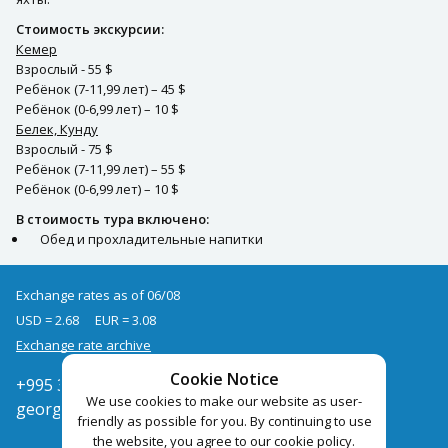
Стоимость экскурсии:
Кемер
Взрослый - 55 $
Ребёнок (7-11,99 лет) – 45 $
Ребёнок (0-6,99 лет) – 10 $
Белек, Кунду
Взрослый - 75 $
Ребёнок (7-11,99 лет) – 55 $
Ребёнок (0-6,99 лет) – 10 $
В стоимость тура включено:
Обед и прохладительные напитки
Exchange rates as of 06/08
USD = 2.68
EUR = 3.08
Exchange rate archive
Cookie Notice
+995 322050666
We use cookies to make our website as user-
georgia@pegast.ge
friendly as possible for you. By continuing to use
the website, you agree to our cookie policy.