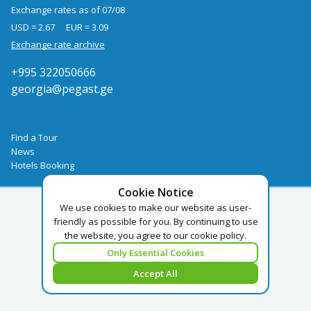
Exchange rates as of 07/08
USD = 2.67
EUR = 3.09
Exchange rate archive
+995 322050666
georgia@pegast.ge
Find a Tour
News
Hotels Booking
Cookie Notice
We use cookies to make our website as user-
friendly as possible for you. By continuing to use
the website, you agree to our cookie policy.
Only Essential Cookies
Accept All