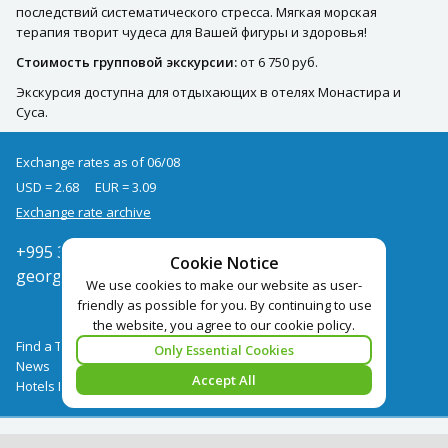
последствий систематического стресса. Мягкая морская
терапия творит чудеса для Вашей фигуры и здоровья!
Стоимость групповой экскурсии:
от 6 750 руб.
Экскурсия доступна для отдыхающих в отелях Монастира и
Суса.
Exchange rates as of 06/08
USD = 2.68
EUR = 3.09
Exchange rate archive
+995 322050666
Cookie Notice
georgia@pegast.ge
We use cookies to make our website as user-
friendly as possible for you. By continuing to use
the website, you agree to our cookie policy.
Find a Tour
Only Essential Cookies
News
Accept All
Hotels Booking