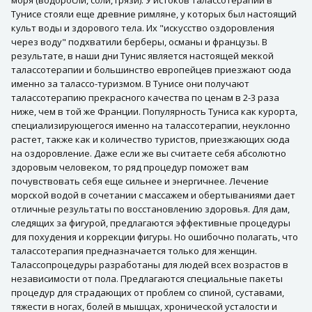
Тунисе стояли еще древние римляне, у которых был настоящий
культ воды и здорового тела. Их "искусство оздоровления
через воду" подхватили берберы, османы и французы. В
результате, в наши дни Тунис является настоящей меккой
талассотерапии и большинство европейцев приезжают сюда
именно за талассо-туризмом. В Тунисе они получают
талассотерапию прекрасного качества по ценам в 2-3 раза
ниже, чем в той же Франции. Популярность Туниса как курорта,
специализирующегося именно на талассотерапии, неуклонно
растет, также как и количество туристов, приезжающих сюда
на оздоровление. Даже если же вы считаете себя абсолютно
здоровым человеком, то ряд процедур поможет вам
почувствовать себя еще сильнее и энергичнее. Лечение
морской водой в сочетании с массажем и обертываниями дает
отличные результаты по восстановлению здоровья. Для дам,
следящих за фигурой, предлагаются эффективные процедуры
для похудения и коррекции фигуры. Но ошибочно полагать, что
талассотерапия предназначается только для женщин.
Талассопроцедуры разработаны для людей всех возрастов в
независимости от пола. Предлагаются специальные пакеты
процедур для страдающих от проблем со спиной, суставами,
тяжести в ногах, болей в мышцах, хронической усталости и