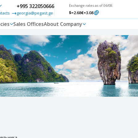
+995 322050666
Exchange rates as of 06/08:
$
=2.68
€
=3.08
ntacts
georgia@pegast.ge
cies
Sales Offices
About Company
дельника