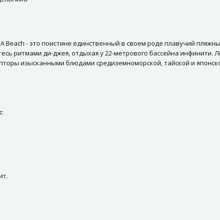
 Beach - это поистине единственный в своем роде плавучий пляжны
есь ритмами ди-джея, отдыхая у 22-метрового бассейна инфинити.
епторы изысканными блюдами средиземноморской, тайской и японско
:
ит.