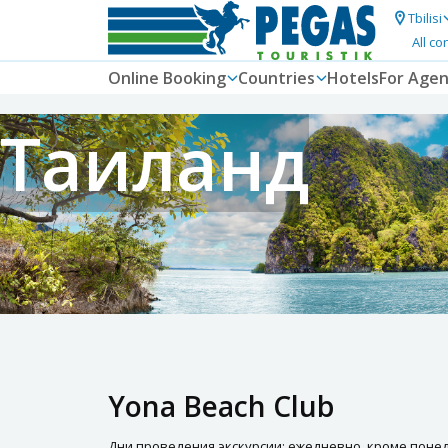
Tbilisi
All co
Online Booking
Countries
Hotels
For Agen
Таиланд
Yona Beach Club
Дни проведения экскурсии: ежедневно, кроме поне