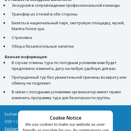
Экскурсия в сопровождении профессиональной команды
Трансфер из отелей в обе стороны
Билеты в национальный парк, смотровую площадку, музей,
Mantra Forest spa
Страховка
Обед и безалкогольные напитки
Важная информация:
В случае отмены тура по погодным условиям вам будет
предложено изменить дату на любую удобную для вас.
Пропущенный тур без уважительной причины возврату или
обмену не подлежит.
В связи с погодными условиями организатор имеет право
изменить программу тура для безопасности группы.
Exchange rates as of 06/08
Cookie Notice
USD = 2.68
EUR = 3.09
We use cookies to make our website as user-
Exchange rate archive
friendly as possible for you. By continuing to use