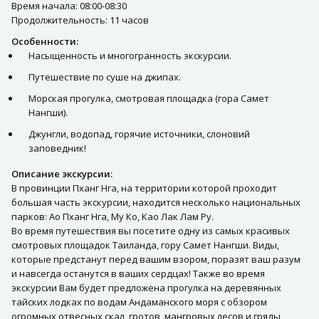
Время начала: 08:00-08:30
Продолжительность: 11 часов
Особенности:
Насыщенность и многогранность экскурсии.
Путешествие по суше на джипах.
Морская прогулка, смотровая площадка (гора Самет
Нангши).
Джунгли, водопад, горячие источники, слоновий
заповедник!
Описание экскурсии:
В провинции Пханг Нга, на территории которой проходит
большая часть экскурсии, находится несколько национальных
парков: Ао Пханг Нга, Му Ко, Као Лак Лам Ру.
Во время путешествия вы посетите одну из самых красивых
смотровых площадок Таиланда, гору Самет Нангши. Виды,
которые предстанут перед вашим взором, поразят ваш разум
и навсегда останутся в ваших сердцах! Также во время
экскурсии Вам будет предложена прогулка на деревянных
тайских лодках по водам Андаманского моря с обзором
огромных отвесных скал, гротов, мангровых лесов и гряды