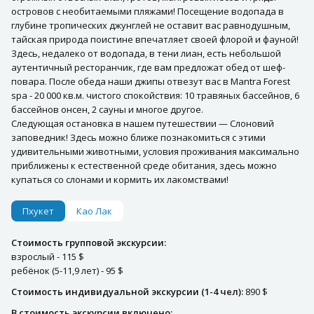
островов с необитаемыми пляжами! Посещение водопада в
глубине тропических джунглей не оставит вас равнодушным,
тайская природа поистине впечатляет своей флорой и фауной!
Здесь, недалеко от водопада, в тени лиан, есть небольшой
аутентичный ресторанчик, где вам предложат обед от шеф-
повара. После обеда наши джипы отвезут вас в Mantra Forest
spa - 20 000 кв.м. чистого спокойствия: 10 травяных бассейнов, 6
бассейнов онсен, 2 сауны и многое другое.
Следующая остановка в нашем путешествии — Слоновий
заповедник! Здесь можно ближе познакомиться с этими
удивительными животными, условия проживания максимально
приближены к естественной среде обитания, здесь можно
купаться со слонами и кормить их лакомствами!
Пхукет
Као Лак
Стоимость групповой экскурсии:
взрослый - 115 $
ребёнок (5-11,9 лет) - 95 $
Стоимость индивидуальной экскурсии (1-4 чел):
890 $
В стоимость экскурсии включено: