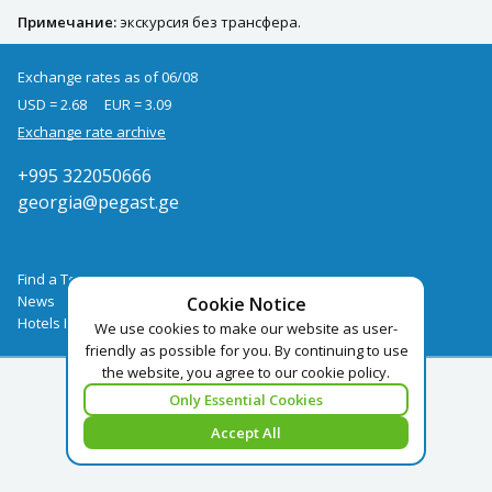
Примечание:
экскурсия без трансфера.
Exchange rates as of 06/08
USD = 2.68
EUR = 3.09
Exchange rate archive
+995 322050666
georgia@pegast.ge
Find a Tour
News
Cookie Notice
Hotels Booking
We use cookies to make our website as user-
friendly as possible for you. By continuing to use
the website, you agree to our cookie policy.
Only Essential Cookies
Accept All