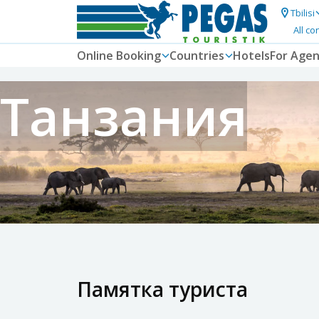
Tbilisi
All co
Online Booking
Countries
Hotels
For Agen
Танзания
Памятка туриста