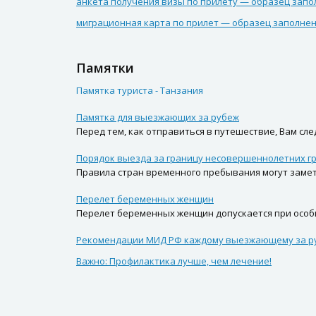
анкета получения визы по прилету — образец запо
миграционная карта по прилет — образец заполне
Памятки
Памятка туриста - Танзания
Памятка для выезжающих за рубеж
Перед тем, как отправиться в путешествие, Вам сл
Порядок выезда за границу несовершеннолетних г
Правила стран временного пребывания могут замет
Перелет беременных женщин
Перелет беременных женщин допускается при особы
Рекомендации МИД РФ каждому выезжающему за р
Важно: Профилактика лучше, чем лечение!