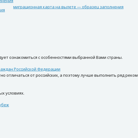
лнения
миграционная карта на вылете — образец заполнения
ния
едует ознакомиться с особенностями выбранной Вами страны.
раждан Российской Федерации
но отличаться от российских, а поэтому лучше выполнить ряд реко
х условиях.
убеж