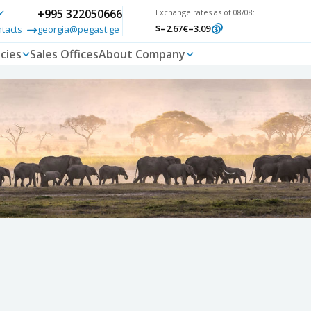
+995 322050666
Exchange rates as of 08/08:
$
=2.67
€
=3.09
ntacts
georgia@pegast.ge
cies
Sales Offices
About Company