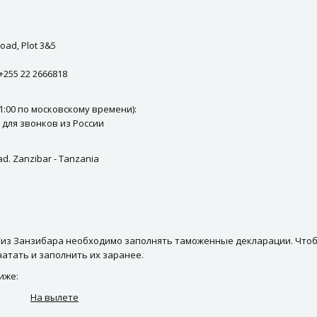
oad, Plot 3&5
+255 22 2666818
21:00 по московскому времени):
тно для звонков из России
d. Zanzibar - Tanzania
из Занзибара необходимо заполнять таможенные декларации. Чтоб
чатать и заполнить их заранее.
иже:
На вылете