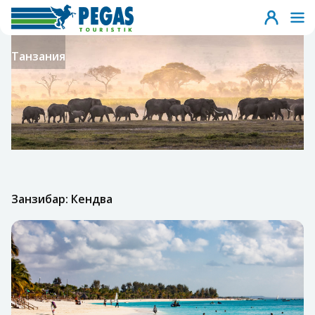
Танзания
Занзибар: Кендва