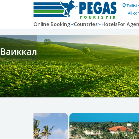
Tbilisi
All co
Online Booking
Countries
Hotels
For Agen
Ваиккал