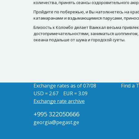
количества, принять сеансы оздоровительного аюр
Пройдите по побережью, и Вы натолкнетесь на крас
катамаранами и вздымающимися парусами, приносящ
Близость к Коломбо делает Ваиккал весьма привлек
достопримечательностями, заниматься шоппингом, п
океана подальше от шума и городской суеты.
Exchange rates as of 07/08
Find a 
USD = 2.67
EUR = 3.09
Exchange rate archive
+995 322050666
georgia@pegast.ge