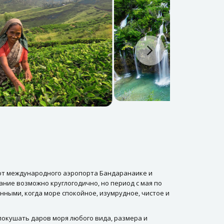
е от международного аэропорта Бандаранаике и
ание возможно круглогодично, но период с мая по
нными, когда море спокойное, изумрудное, чистое и
покушать даров моря любого вида, размера и