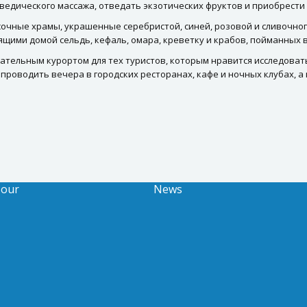
ведического массажа, отведать экзотических фруктов и приобрести
очные храмы, украшенные серебристой, синей, розовой и сливочног
ими домой сельдь, кефаль, омара, креветку и крабов, пойманных 
ательным курортом для тех туристов, которым нравится исследовать
роводить вечера в городских ресторанах, кафе и ночных клубах, а
Tour
News