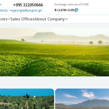
+995 322050666
Exchange rates as of 07/08:
$
=2.67
€
=3.09
ntacts
georgia@pegast.ge
cies
Sales Offices
About Company