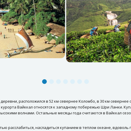
деревни, расположился в 52 км севернее Коломбо, в 30 км северне
 курорта Вайккал относятся к западному побережью Шри Ланки. Куп
ысокими волнами. Остальные месяцы года считаются в Вайккал сезо
ью расслабиться, насладиться купанием в теплом океане, вдоволь 