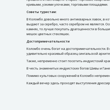
кривыми, узкими улочками, торговыми площадями.
Советы туристам:
В Коломбо довольно много антикварных лавок, в к
выдают за серебро, часто серебром не является. О
камнях, то лучше покупать драгоценности в больших
мешок цветных стекляшек.
Достопримечательности
Коломбо очень богат на достопримечательности. В 
удивительно красивый образец сингальской архите
Также, непременно стоит посетить индуистский хра
В честь знаменитых индуистских богов Шивы и Ган
Помимо культовых сооружений в Коломбо непременно
Каждый вечер здесь проходят выступления дрессир