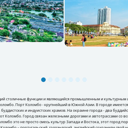
щий столичные функции и являющийся промышленным и культурным 
ломбо. Порт Коломбо - крупнейший в Южной Азии. В городе имеется
буддистских и индуистских храмов. На окраине города - два будди
 от Коломбо. Город связан железными дорогами и автотрассами со вс
оломбо это не просто смесь культур Запада и Востока, этот город п
Коломбо – португальский, голландский, английский сохранили свой 