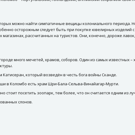
оторых можно найти симпатичные вещицы колониального периода. Но 
собенно осторожным следует быть при покупке ювелирных изделий с
 магазинах, рассчитанных на туристов. Они, конечно, дороже лавок,
городе много мечетей, храмов, соборов. Один из самых известных –
ктуры.
м Катисеран, который возведён в честь бога войны Сканде.
еши в Коломбо есть храм Шри-Бала-Сельва-Винайагар-Мурти.
 стоит посетить зоопарк, тем более, что он считается одним из лу
ованных слонов.