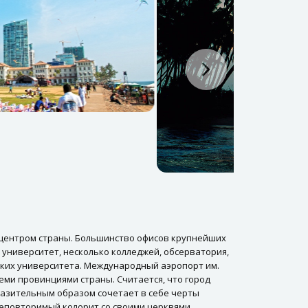
центром страны. Большинство офисов крупнейших
 университет, несколько колледжей, обсерватория,
йских университета. Международный аэропорт им.
еми провинциями страны. Считается, что город
оразительным образом сочетает в себе черты
неповторимый колорит со своими церквями,