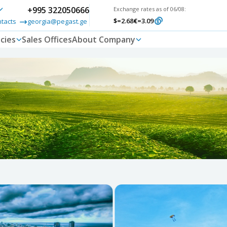
+995 322050666
Exchange rates as of 06/08:
$
=2.68
€
=3.09
ntacts
georgia@pegast.ge
cies
Sales Offices
About Company