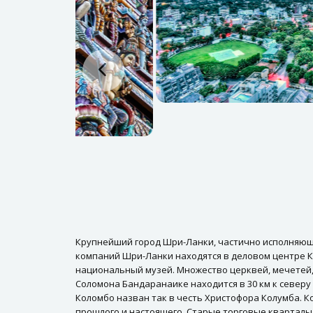
Крупнейший город Шри-Ланки, частично исполняю
компаний Шри-Ланки находятся в деловом центре Ко
национальный музей. Множество церквей, мечетей, 
Соломона Бандаранаике находится в 30 км к северу
Коломбо назван так в честь Христофора Колумба. К
прошлого и настоящего. Старые торговые кварталы 