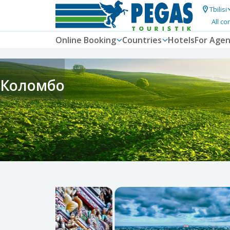
Tbilisi
All co
Online Booking
Countries
Hotels
For Agen
Коломбо