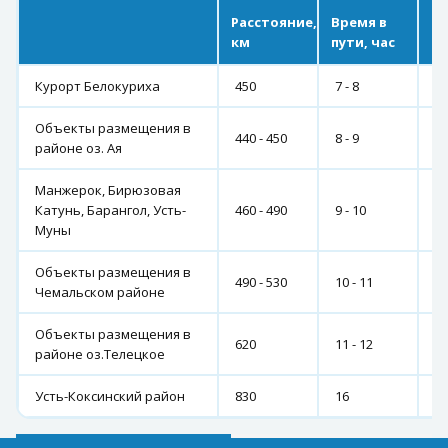
Расстояние,
Время в
Ра
км
пути, час
к
Курорт Белокуриха
450
7 - 8
2
Объекты размещения в
440 - 450
8 - 9
28
районе оз. Ая
Манжерок, Бирюзовая
Катунь, Барангол, Усть-
460 - 490
9 - 10
29
Муны
Объекты размещения в
490 - 530
10 - 11
32
Чемальском районе
Объекты размещения в
620
11 - 12
4
районе оз.Телецкое
Усть-Коксинский район
830
16
6