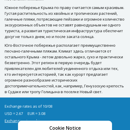
Южное побережье Крыма по праву считается самым красивым.
Густая растительность из хвойных и тропических растений,
галечные пляжи, потрясающие пейзажи и огромное количество
экскурсионных объектов не оставят равнодушным ни одного
туриста, а развитая туристическая инфраструктура обеспечит
досуг не только днем, но и после заката солнца.
Юго-Восточное побережье располагает преимущественно
песчано-галечными пляжам. Климат здесь отличается от
остального Крыма - летом довольно жарко, сухо и практически
безветренно. Этот регион в первую очередь будет
привлекателен для любителей уединенного отдыха или тех,
кто интересуется историей, так как курорт предлагает
огромное разнообразие исторических
достопримечательностей, как, например, Генуэзскую крепость
в Судаке или тропу Голицына в поселке Новый свет.
Exchange rates as of 10/08
USD = 2.67
EUR = 3.08
Exchange rate archive
Cookie Notice