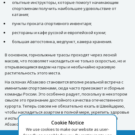
опытные инструкторы, которые помогут начинающим
спортсменам получить наибольшее удовольствие от
катания;
пункты проката спортивного инвентаря;
рестораны и кафе русской и европейской кухни;
большая автостоянка, медпункт, камера хранения.
В основном, горнолыжные трассы проходят через лесной
массив, что позволяет насладиться не только скоростью, но и
открывающимся видом на горы и необычайно красивую
растительность этого места.
На склонах Абзаково становится вполне реальной встреча с
именитыми спортсменами, сюда часто приезжают и сборные
команды России. Это особенно радует, поскольку в некотором
смысле это признание достойного качества отечественного
курорта. Теперь совсем не обязательно ехать в Швейцарию,
чтобы насладиться азартом в полной мере, укрепить здоровье
и испытать свои силы! «Уральская Швейцария» — отдых в
Cookie Notice
Абзаково – намного ближе, стоит лишь протянуть руку!
We use cookies to make our website as user-