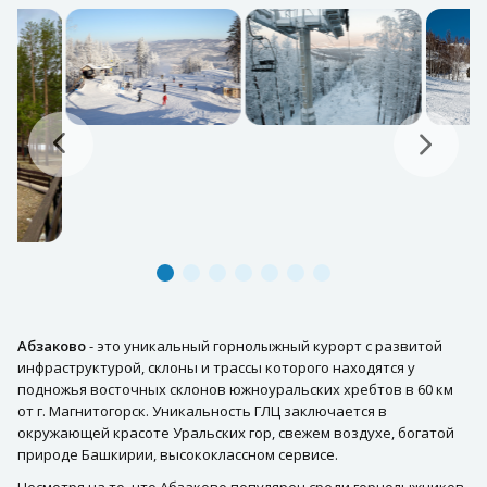
Абзаково
- это уникальный горнолыжный курорт с развитой
инфраструктурой, склоны и трассы которого находятся у
подножья восточных склонов южноуральских хребтов в 60 км
от г. Магнитогорск. Уникальность ГЛЦ заключается в
окружающей красоте Уральских гор, свежем воздухе, богатой
природе Башкирии, высококлассном сервисе.
Несмотря на то, что Абзаково популярен среди горнолыжников,