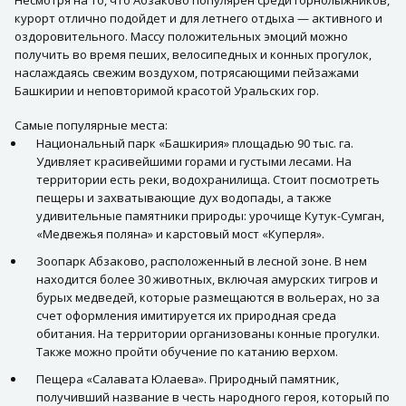
курорт отлично подойдет и для летнего отдыха — активного и
оздоровительного. Массу положительных эмоций можно
получить во время пеших, велосипедных и конных прогулок,
наслаждаясь свежим воздухом, потрясающими пейзажами
Башкирии и неповторимой красотой Уральских гор.
Самые популярные места:
Национальный парк «Башкирия» площадью 90 тыс. га.
Удивляет красивейшими горами и густыми лесами. На
территории есть реки, водохранилища. Стоит посмотреть
пещеры и захватывающие дух водопады, а также
удивительные памятники природы: урочище Кутук-Сумган,
«Медвежья поляна» и карстовый мост «Куперля».
Зоопарк Абзаково, расположенный в лесной зоне. В нем
находится более 30 животных, включая амурских тигров и
бурых медведей, которые размещаются в вольерах, но за
счет оформления имитируется их природная среда
обитания. На территории организованы конные прогулки.
Также можно пройти обучение по катанию верхом.
Пещера «Салавата Юлаева». Природный памятник,
получивший название в честь народного героя, который по