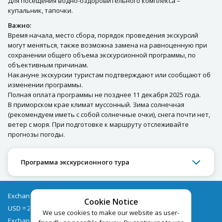
Для посещения водно-оздоровительного комплекса –
купальник, тапочки.
Важно:
Время начала, место сбора, порядок проведения экскурсий
могут меняться, также возможна замена на равноценную при
сохранении общего объема экскурсионной программы, по
объективным причинам.
Накануне экскурсии туристам подтверждают или сообщают об
изменении программы.
Полная оплата программы не позднее 11 декабря 2025 года.
В приморском крае климат муссонный. Зима солнечная
(рекомендуем иметь с собой солнечные очки), снега почти нет,
ветер с моря. При подготовке к маршруту отслеживайте
прогнозы погоды.
Программа экскурсионного тура
Exchange rates as of 07/08
Cookie Notice
USD = 2.67
EUR = 3.09
We use cookies to make our website as user-
Exchange rate archive