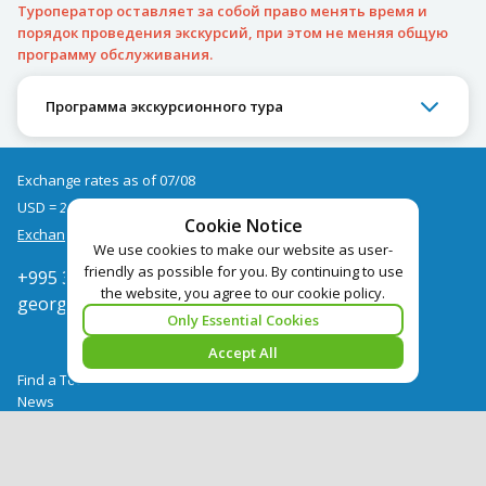
Туроператор оставляет за собой право менять время и
порядок проведения экскурсий, при этом не меняя общую
программу обслуживания.
Программа экскурсионного тура
Exchange rates as of 07/08
USD = 2.68
EUR = 3.09
Cookie Notice
Exchange rate archive
We use cookies to make our website as user-
friendly as possible for you. By continuing to use
+995 322050666
the website, you agree to our cookie policy.
georgia@pegast.ge
Only Essential Cookies
Accept All
Find a Tour
News
Hotels Booking