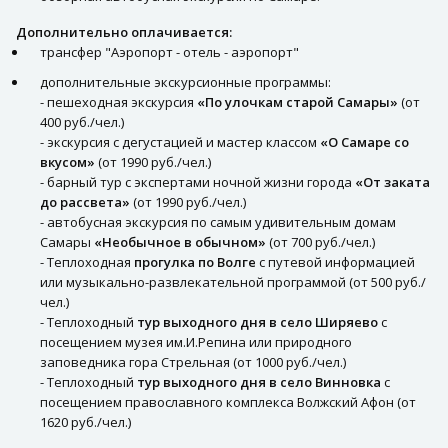
Дополнительно оплачивается:
трансфер "Аэропорт - отель - аэропорт"
дополнительные экскурсионные программы:
- пешеходная экскурсия
«По улочкам старой Самары»
(от
400 руб./чел.)
- экскурсия с дегустацией и мастер классом
«О Самаре со
вкусом»
(от 1990 руб./чел.)
- барный тур с экспертами ночной жизни города
«От заката
до рассвета»
(от 1990 руб./чел.)
- автобусная экскурсия по самым удивительным домам
Самары
«Необычное в обычном»
(от 700 руб./чел.)
- Теплоходная
прогулка по Волге
с путевой информацией
или музыкально-развлекательной программой (от 500 руб./
чел.)
- Теплоходный
тур выходного дня в село Ширяево
с
посещением музея им.И.Репина или природного
заповедника гора Стрельная (от 1000 руб./чел.)
- Теплоходный
тур выходного дня в село Винновка
с
посещением православного комплекса Волжский Афон (от
1620 руб./чел.)