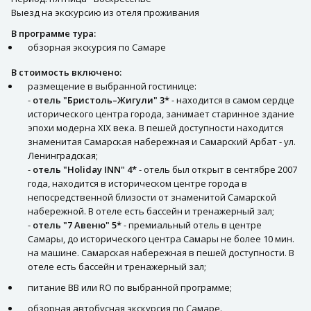
Выезд на экскурсию из отеля проживания
В программе тура:
обзорная экскурсия по Самаре
В стоимость включено:
размещение в выбранной гостинице:
-
отель "Бристоль–Жигули" 3*
- находится в самом сердце
исторического центра города, занимает старинное здание
эпохи модерна XIX века. В пешей доступности находится
знаменитая Самарская набережная и Самарский Арбат - ул.
Ленинградская;
-
отель "Holiday INN" 4*
- отель был открыт в сентябре 2007
года, находится в историческом центре города в
непосредственной близости от знаменитой Самарской
набережной. В отеле есть бассейн и тренажерный зал;
-
отель "7 Авеню" 5*
- премиальный отель в центре
Самары, до исторического центра Самары не более 10 мин.
на машине. Самарская набережная в пешей доступности. В
отеле есть бассейн и тренажерный зал;
питание BB или RO по выбранной программе;
обзорная автобусная экскурсия по Самаре.