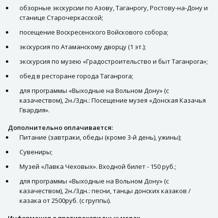
обзорные экскурсии по Азову, Таганрогу, Ростову-на-Дону и
станице Старочеркасской;
посещение Воскресенского Войскового собора;
экскурсия по Атаманскому дворцу (1 эт.);
экскурсия по музею «Градостроительство и быт Таганрога»;
обед в ресторане города Таганрога;
для программы «Выходные на Вольном Дону» (с
казачеством), 2н./3дн.: Посещение музея «Донская Казачья
Гвардия».
Дополнительно оплачивается:
Питание (завтраки, обеды (кроме 3-й день), ужины);
Сувениры;
Музей «Лавка Чеховых». Входной билет - 150 руб.;
для программы «Выходные на Вольном Дону» (с
казачеством), 2н./3дн.: песни, танцы донских казаков /
казака от 2500руб. (с группы).
Информация о противоковидных мерах.