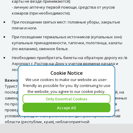
карты не везде принимаются);
- личную аптечку первой помощи, средства от укусов
комаров (при необходимости).
При посещении святых мест: головные уборы, закрытые
плечи и ноги.
При посещении термальных источников (купальных зон):
купальные принадлежности, тапочки, полотенца, халаты
(по желанию), сменное белье.
Необходимо приобретать билеты на обратную дорогу из /в
Аэропорт г. Ростов-на-Дону у учетом времени начала и
окончания экскурсионного тура.
Cookie Notice
We use cookies to make our website as user-
Важно!
friendly as possible for you. By continuing to use
Туристская компания оставляет за собой право менять
the website, you agree to our cookie policy.
последовательность автобусных и пешеходных экскурсий, на
замену их равноценными. Также возможна замена заявленных
Only Essential Cookies
по программе гостиниц на равноценные. Порядок и время
Accept All
проведения экскурсий может быть изменен из-за погодных
условий, праздничных религиозных дат, распоряжений глав
области (республик, края), неблагоприятной
эпидемиологической обстановки в стране.