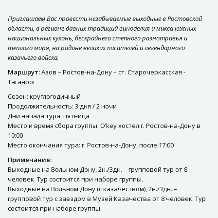
Приглашаем Вас провести незабываемые выходные в Ростовской
области, в регионе давних традиций виноделия и микса южных
национальных кухонь, бескрайнего степного разнотравья и
теплого моря, на родине великих писателей и легендарного
казачьего войска.
Маршрут:
Азов – Ростов-на-Дону – ст. Старочеркасская -
Таганрог
Сезон: круглогодичный
Продолжительность: 3 дня / 2 ночи
Дни начала тура: пятница
Место и время сбора группы: О’key хостел г. Ростов-на-Дону в
10:00
Место окончания тура: г. Ростов-на-Дону, после 17:00
Примечание:
Выходные на Вольном Дону, 2н./3дн. – групповой тур от 8
человек. Тур состоится при наборе группы.
Выходные на Вольном Дону (с казачеством), 2н./3дн. –
групповой тур с заездом в Музей Казачества от 8 человек. Тур
состоится при наборе группы.