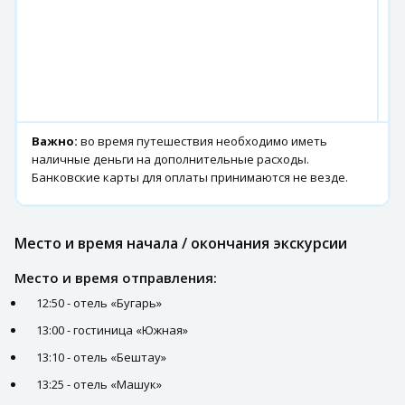
г.
К
о
К
г.
П
Важно:
во время путешествия необходимо иметь
наличные деньги на дополнительные расходы.
Банковские карты для оплаты принимаются не везде.
Место и время начала / окончания экскурсии
Место и время отправления:
12:50 - отель «Бугарь»
13:00 - гостиница «Южная»
13:10 - отель «Бештау»
13:25 - отель «Машук»