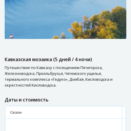
Кавказская мозаика (5 дней / 4 ночи)
Путешествие по Кавказу с посещением Пятигорска,
Железноводска, Приэльбрусья, Чегемского ущелья,
термального комплекса «Гедуко», Домбая, Кисловодска и
окрестностей Кисловодска.
Даты и стоимость
Сезон
2
п
с