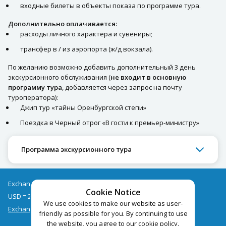
входные билеты в объекты показа по программе тура.
Дополнительно оплачивается:
расходы личного характера и сувениры;
трансфер в / из аэропорта (ж/д вокзала).
По желанию возможно добавить дополнительный 3 день
экскурсионного обслуживания (
не входит в основную
программу тура
, добавляется через запрос на почту
туроператора):
Джип тур «тайны Оренбургской степи»
Поездка в Черный отрог «В гости к премьер-министру»
Программа экскурсионного тура
Exchange rates as of 07/08
Cookie Notice
USD = 2.68
EUR = 3.09
We use cookies to make our website as user-
Exchange rate archive
friendly as possible for you. By continuing to use
the website, you agree to our cookie policy.