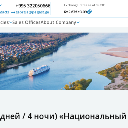
+995 322050666
Exchange rates as of 09/08:
$
=2.67
€
=3.09
ntacts
georgia@pegast.ge
cies
Sales Offices
About Company
5 дней / 4 ночи) «Национальны