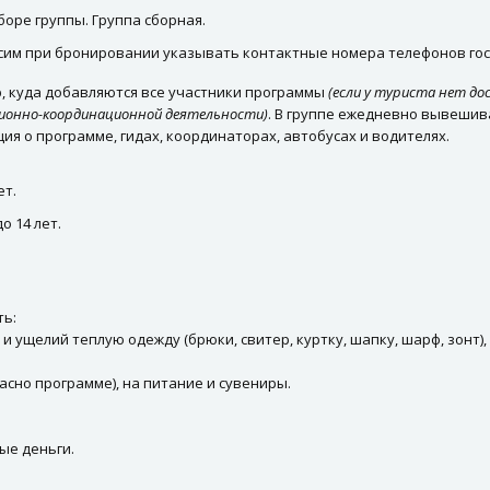
оре группы. Группа сборная.
сим при бронировании указывать контактные номера телефонов гос
p, куда добавляются все участники программы
(если у туриста нет до
ционно-координационной деятельности)
. В группе ежедневно вывешив
ия о программе, гидах, координаторах, автобусах и водителях.
ет.
о 14 лет.
ть:
 и ущелий теплую одежду (брюки, свитер, куртку, шапку, шарф, зонт
ласно программе), на питание и сувениры.
ые деньги.