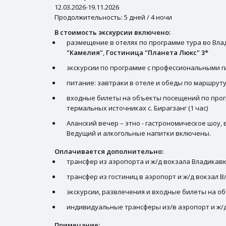
12.03.2026-19.11.2026
Продолжительность: 5 дней / 4 ночи
В стоимость экскурсии включено:
размещение в отелях по программе тура во Вла
"Камелия"
,
Гостиница "Планета Люкс" 3*
экскурсии по программе с профессиональными 
питание: завтраки в отеле и обеды по маршруту
входные билеты на объекты посещений по програ
термальных источниках с. Бирагзанг (1 час)
Аланский вечер – этно - гастрономическое шоу
Ведущий и алкогольные напитки включены.
Оплачивается дополнительно:
трансфер из аэропорта и ж/д вокзала Владикавк
трансфер из гостиниц в аэропорт и ж/д вокзал 
экскурсии, развлечения и входные билеты на о
индивидуальные трансферы из/в аэропорт и ж/
Примечание: