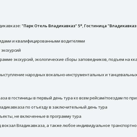
дикавказе:
"Парк Отель Владикавказ" 5*
,
Гостиница "Владикавказ 
гидами и квалифицированными водителями
 экскурсий
мме экскурсий, экологические сборы заповедников, подъем на ккана
, выступление народных вокально-инструментальных и танцевальных
аза в гостиницы в первый день тура ко всем рейсам/поездам по при
Владикавказа по отъезду в заключительный день тура
бъекты, не включенные в программу тура
д вокзал Владикавказа, а также любое индивидуальное транспортн