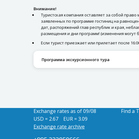
Внимание!
Туристская компания оставляет за собой право
заявленных по программе гостиниц на равноцен
дат, распоряжений глав республик и края, небл
размещения и дни программ! (изменения могут б
Если турист приезжает или прилетает после 16:0
Программа экскурсионного тура
Exchange rates as of 09/08
Find a 
USD = 2.67
EUR = 3.09
Exchange rate archive