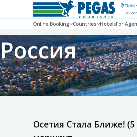
Tbilisi
All co
Online Booking
Countries
Hotels
For Agen
Россия
Осетия Стала Ближе! (