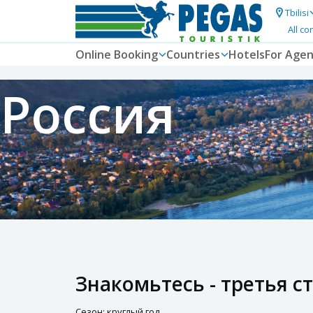
Tbilisi
All co
Online Booking
Countries
Hotels
For Agen
Россия
Знакомьтесь - третья с
Сезон: круглый год