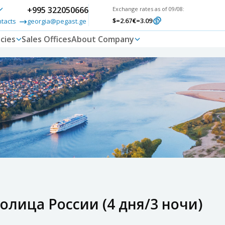
+995 322050666
Exchange rates as of 09/08:
$
=2.67
€
=3.09
ntacts
georgia@pegast.ge
cies
Sales Offices
About Company
толица России (4 дня/3 ночи)