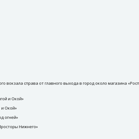
кого вокзала справа от главного выхода в город около магазина «Рос
гой и Окой»
 и Окой»
од огней»
Просторы Нижнего»