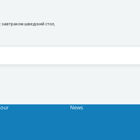
 с завтраком шведский стол,
Tour
News