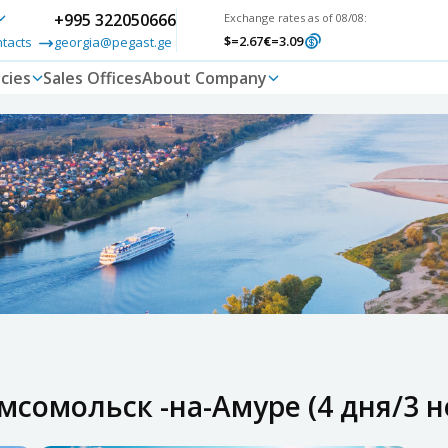
+995 322050666
Exchange rates as of 08/08:
$
=2.67
€
=3.09
ntacts
georgia@pegast.ge
cies
Sales Offices
About Company
мсомольск -на-Амуре (4 дня/3 н