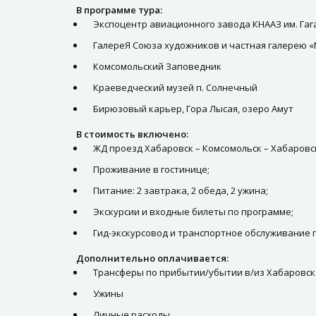
В программе тура:
Экспоцентр авиационного завода КНААЗ им. Гаг
ГалереЯ Союза художников и частная галерею
Комсомольский Заповедник
Краеведческий музей п. Солнечный
Бирюзовый карьер, Гора Лысая, озеро Амут
В стоимость включено:
ЖД проезд Хабаровск – Комсомольск – Хабаровск
Проживание в гостинице;
Питание: 2 завтрака, 2 обеда, 2 ужина;
Экскурсии и входные билеты по программе;
Гид-экскурсовод и транспортное обслуживание 
Дополнительно оплачивается:
Трансферы по прибытии/убытии в/из Хабаровск
Ужины
Личные расходы