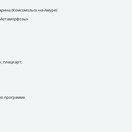
арина (Комсомольск-на-Амуре)
 «Метаморфозы»
, плацкарт;
по программе.