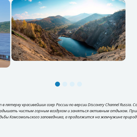
 пятерку красивейших озер России по версии Discovery Channel Russia. 
подышать чистым горным воздухом и заняться активным отдыхом. Пригл
дьбы Комсомольского заповедника, а продолжится на жемчужине природы