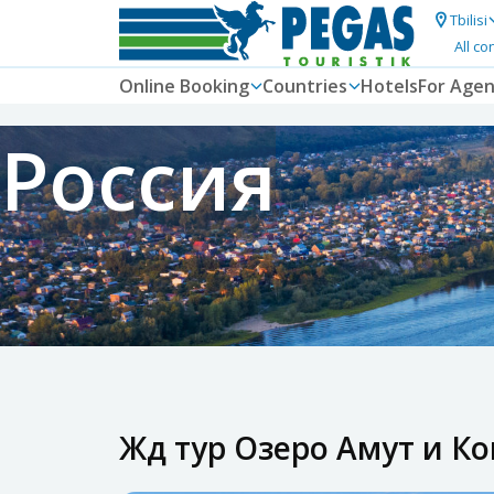
Tbilisi
All co
Online Booking
Countries
Hotels
For Agen
Россия
Жд тур Озеро Амут и Ко