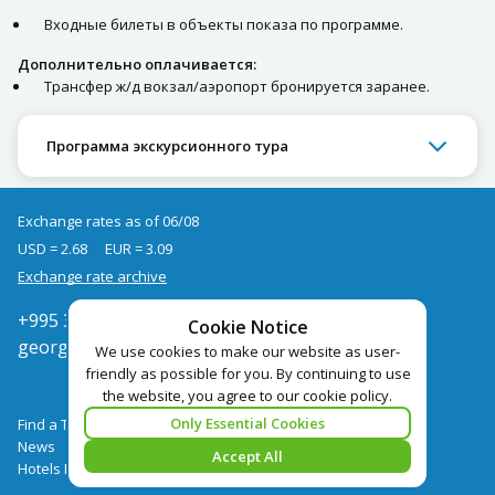
Входные билеты в объекты показа по программе.
Дополнительно оплачивается:
Трансфер ж/д вокзал/аэропорт бронируется заранее.
Программа экскурсионного тура
Exchange rates as of 06/08
USD = 2.68
EUR = 3.09
Exchange rate archive
+995 322050666
Cookie Notice
georgia@pegast.ge
We use cookies to make our website as user-
friendly as possible for you. By continuing to use
the website, you agree to our cookie policy.
Only Essential Cookies
Find a Tour
News
Accept All
Hotels Booking