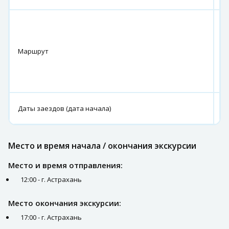
г.
А
по
Маршрут
Н
Б
с.
С
17
Даты заездов (дата начала)
11
Место и время начала / окончания экскурсии
Место и время отправления:
12:00 - г. Астрахань
Место окончания экскурсии:
17:00 - г. Астрахань