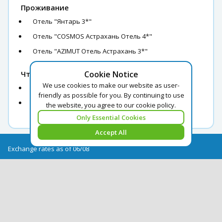
Проживание
Отель "Янтарь 3*"
Отель "COSMOS Астрахань Отель 4*"
Отель "AZIMUT Отель Астрахань 3*"
Cookie Notice
Что взять с собой
We use cookies to make our website as user-
головной убор
friendly as possible for you. By continuing to use
питьевую воду
the website, you agree to our cookie policy.
Only Essential Cookies
Accept All
Exchange rates as of 06/08
USD = 2.68
EUR = 3.08
Exchange rate archive
+995 322050666
georgia@pegast.ge