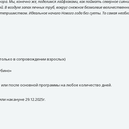
ора. Мы, конечно же, поделимся лайфхаками, как поймать северное сияни
. В воздухе запах печных труб, вокруг снежное безмолвие величественны
остеприимством. Идеальное начало Нового года без суеты. Та самая необ
и только в сопровождении взрослых)
убино»
или после основной программы на любое количество дней.
ли накануне 29.12.2025г.