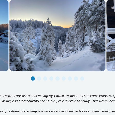
 Севере. У нас всё по-настоящему! Самая настоящая снежная зима: со ск
 и выше, с заиндевевшими ресницами, со снежками в спину… Вся местнос
жья приодевается, в пещерах можно наблюдать ледяные сталактиты, 