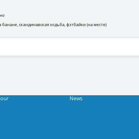
ино
а банане, скандинавская ходьба, фэтбайки (на месте)
Tour
News