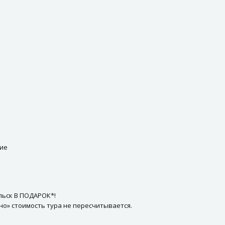
ние
льск В ПОДАРОК*!
но» стоимость тура не пересчитывается.