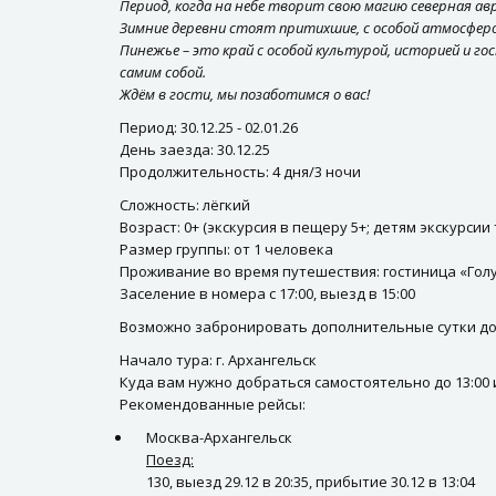
Период, когда на небе творит свою магию северная авр
Зимние деревни стоят притихшие, с особой атмосферой
Пинежье – это край с особой культурой, историей и г
самим собой.
Ждём в гости, мы позаботимся о вас!
Период: 30.12.25 - 02.01.26
День заезда: 30.12.25
Продолжительность: 4 дня/3 ночи
Сложность: лёгкий
Возраст: 0+ (экскурсия в пещеру 5+; детям экскурси
Размер группы: от 1 человека
Проживание во время путешествия: гостиница «Гол
Заселение в номера с 17:00, выезд в 15:00
Возможно забронировать дополнительные сутки до 
Начало тура: г. Архангельск
Куда вам нужно добраться самостоятельно до 13:00 и
Рекомендованные рейсы:
Москва-Архангельск
Поезд:
130, выезд 29.12 в 20:35, прибытие 30.12 в 13:04