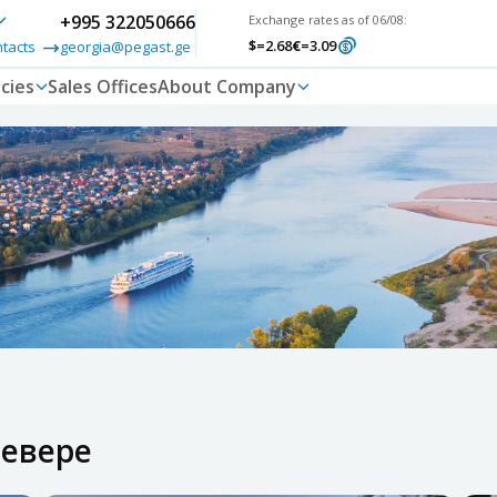
+995 322050666
Exchange rates as of 06/08:
$
=2.68
€
=3.09
ntacts
georgia@pegast.ge
cies
Sales Offices
About Company
Севере