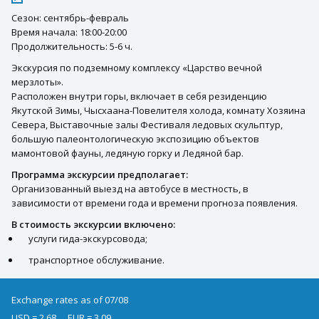
Сезон: сентябрь-февраль
Время начала: 18:00-20:00
Продолжительность: 5-6 ч.
Экскурсия по подземному комплексу «Царство вечной
мерзлоты».
Расположен внутри горы, включает в себя резиденцию
Якутской Зимы, Чысхаана-Повелителя холода, комнату Хозяина
Севера, Выставочные залы Фестиваля ледовых скульптур,
большую палеонтологическую экспозицию объектов
мамонтовой фауны, ледяную горку и Ледяной бар.
Программа экскурсии предполагает:
Организованный выезд на автобусе в местность, в
зависимости от времени года и времени прогноза появления.
В стоимость экскурсии включено:
услуги гида-экскурсовода;
транспортное обслуживание.
Exchange rates as of 07/08
USD = 2.68
EUR = 3.09