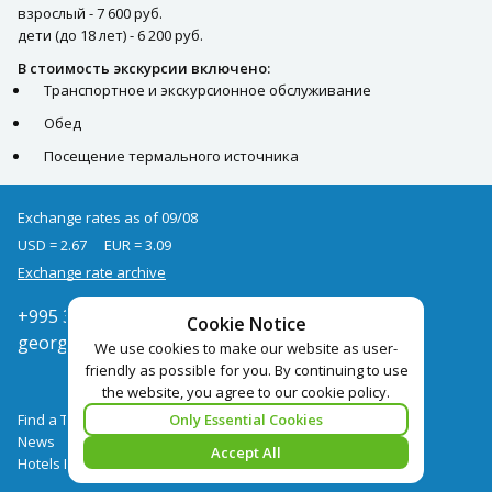
взрослый - 7 600 руб.
дети (до 18 лет) - 6 200 руб.
В стоимость экскурсии включено:
Транспортное и экскурсионное обслуживание
Обед
Посещение термального источника
Exchange rates as of 09/08
USD = 2.67
EUR = 3.09
Exchange rate archive
+995 322050666
Cookie Notice
georgia@pegast.ge
We use cookies to make our website as user-
friendly as possible for you. By continuing to use
the website, you agree to our cookie policy.
Only Essential Cookies
Find a Tour
News
Accept All
Hotels Booking