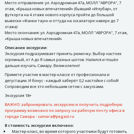
Место отправления: ул. Аэродромная 47а, МОЛЛ "АВРОРА", 7
этаж, «Крыша новых впечатлений» (бывший «Иглубар», от
футкорта на 4 этаже нового корпуса пройти до большой
вывески «Фанки таун» и оттуда на эскалаторе наверх до 7
этажа)
Место окончания: ул. Аэродромная 47а, МОЛЛ "АВРОРА", 7 этаж,
«Крыша новых впечатлений»
Описание экскурсии:
Экскурсия подразумевает принять рюмочку. Выбор настоек
огромный, от А до Я самых разных шотов. Налился и пошёл
дальше изучать Самару. Великолепно!
Примете участие в мастер-классе от профессионала и
дегустации. И бонус - каждый заберёт 0,2 настойки с собой!
Сопроводим все это небольшим сетом с закусками.
Экскурсия 18+
ВАЖНО: забронировать экскурсию и получить подробную
программу возможно по запросу на рабочую почту офиса в
городе Самара -
samara@pegast.ru
В стоимость экскурсии включено:
Мастер-класс, во время которого участники будут готовить