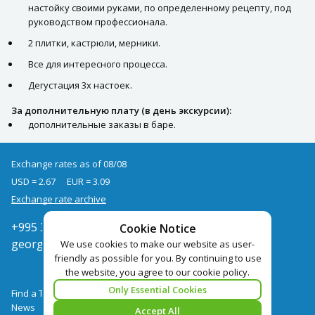
настойку своими руками, по определенному рецепту, под
руководством профессионала.
2 плитки, кастрюли, мерники.
Все для интересного процесса.
Дегустация 3х настоек.
За дополнительную плату (в день экскурсии):
дополнительные заказы в баре.
Exchange rates as of 08/08
USD = 2.67
EUR = 3.09
Exchange rate archive
+995 322050666
Cookie Notice
georgia@pegast.ge
We use cookies to make our website as user-
friendly as possible for you. By continuing to use
the website, you agree to our cookie policy.
Only Essential Cookies
Find a Tour
News
Accept All