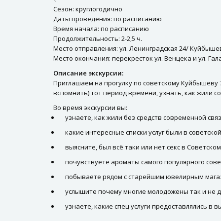
Сезон: круглогодично
Даты проведения: по расписанию
Время начала: по расписанию
Продолжительность: 2-2,5 ч.
Место отправления: ул. Ленинградская 24/ Куйбышев
Место окончания: перекресток ул. Венцека и ул. Га
Описание экскурсии:
Приглашаем на прогулку по советскому Куйбышеву 7
вспомнить) тот период времени, узнать, как жили с
Во время экскурсии вы:
узнаете, как жили без средств современной связ
какие интересные списки услуг были в советско
выясните, был всё таки или нет секс в Советском
почувствуете ароматы самого популярного сов
побываете рядом с старейшим ювелирным мага
услышите почему многие молодожены так и не д
узнаете, какие спец услуги предоставлялись в в