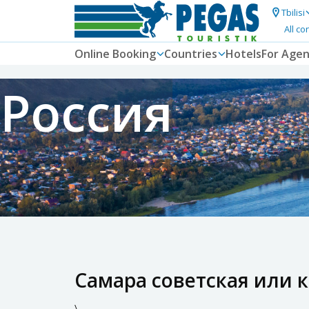
Tbilisi
All co
Online Booking
Countries
Hotels
For Agen
Россия
Самара советская или 
\