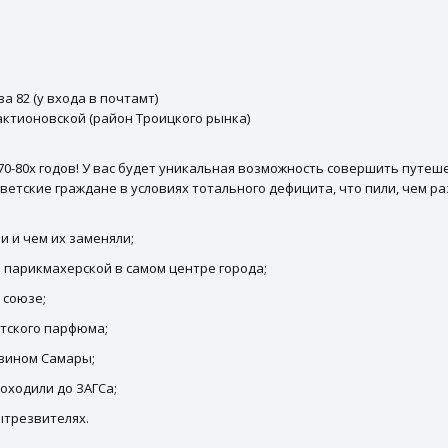
а 82 (у входа в почтамт)
лактионовской (район Троицкого рынка)
0-80х годов! У вас будет уникальная возможность совершить путеш
оветские граждане в условиях тотального дефицита, что пили, чем ра
и и чем их заменяли;
й парикмахерской в самом центре города;
 союзе;
етского парфюма;
зином Самары;
оходили до ЗАГСа;
ытрезвителях.