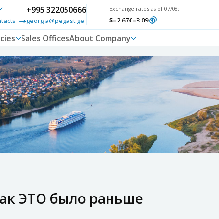
+995 322050666
Exchange rates as of 07/08:
$
=2.67
€
=3.09
ntacts
georgia@pegast.ge
cies
Sales Offices
About Company
как ЭТО было раньше