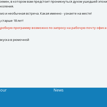
 времен, в котором вам предстоит проникнуться духом ушедшей эпо
околения.
риз и необычная встреча. Какая именно - узнаете на месте!
старше 18 лет!
робную программу возможно по запросу на рабочую почту офиса 
акуска в рюмочной
Tour
News