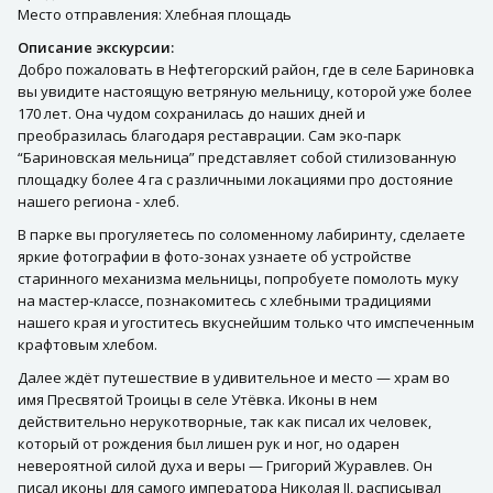
Место отправления: Хлебная площадь
Описание экскурсии:
Добро пожаловать в Нефтегорский район, где в селе Бариновка
вы увидите настоящую ветряную мельницу, которой уже более
170 лет. Она чудом сохранилась до наших дней и
преобразилась благодаря реставрации. Сам эко-парк
“Бариновская мельница” представляет собой стилизованную
площадку более 4 га с различными локациями про достояние
нашего региона - хлеб.
В парке вы прогуляетесь по соломенному лабиринту, сделаете
яркие фотографии в фото-зонах узнаете об устройстве
старинного механизма мельницы, попробуете помолоть муку
на мастер-классе, познакомитесь с хлебными традициями
нашего края и угоститесь вкуснейшим только что имспеченным
крафтовым хлебом.
Далее ждёт путешествие в удивительное и место — храм во
имя Пресвятой Троицы в селе Утёвка. Иконы в нем
действительно нерукотворные, так как писал их человек,
который от рождения был лишен рук и ног, но одарен
невероятной силой духа и веры — Григорий Журавлев. Он
писал иконы для самого императора Николая II, расписывал