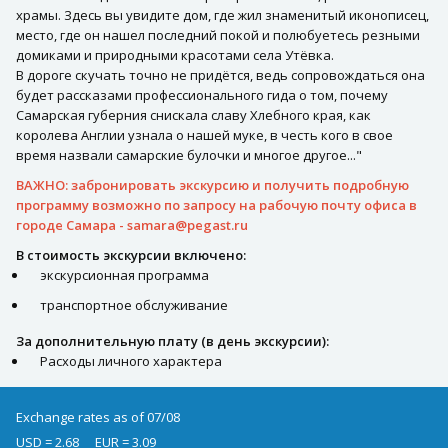
храмы. Здесь вы увидите дом, где жил знаменитый иконописец,
место, где он нашел последний покой и полюбуетесь резными
домиками и природными красотами села Утёвка.
В дороге скучать точно не придётся, ведь сопровождаться она
будет рассказами профессионального гида о том, почему
Самарская губерния снискала славу Хлебного края, как
королева Англии узнала о нашей муке, в честь кого в свое
время назвали самарские булочки и многое другое..."
ВАЖНО: забронировать экскурсию и получить подробную
программу возможно по запросу на рабочую почту офиса в
городе Самара -
samara@pegast.ru
В стоимость экскурсии включено:
экскурсионная программа
транспортное обслуживание
За дополнительную плату (в день экскурсии):
Расходы личного характера
Exchange rates as of 07/08
USD = 2.68
EUR = 3.09