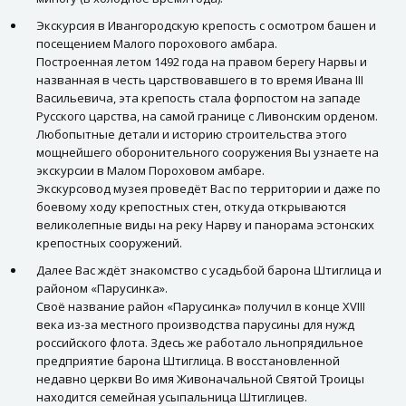
Экскурсия в Ивангородскую крепость с осмотром башен и
посещением Малого порохового амбара.
Построенная летом 1492 года на правом берегу Нарвы и
названная в честь царствовавшего в то время Ивана III
Васильевича, эта крепость стала форпостом на западе
Русского царства, на самой границе с Ливонским орденом.
Любопытные детали и историю строительства этого
мощнейшего оборонительного сооружения Вы узнаете на
экскурсии в Малом Пороховом амбаре.
Экскурсовод музея проведёт Вас по территории и даже по
боевому ходу крепостных стен, откуда открываются
великолепные виды на реку Нарву и панорама эстонских
крепостных сооружений.
Далее Вас ждёт знакомство с усадьбой барона Штиглица и
районом «Парусинка».
Своё название район «Парусинка» получил в конце XVIII
века из-за местного производства парусины для нужд
российского флота. Здесь же работало льнопрядильное
предприятие барона Штиглица. В восстановленной
недавно церкви Во имя Живоначальной Святой Троицы
находится семейная усыпальница Штиглицев.