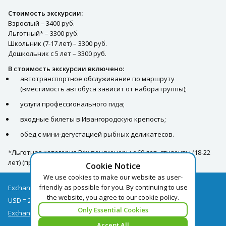
Стоимость экскурсии:
Взрослый – 3400 руб.
Льготный* – 3300 руб.
Школьник (7-17 лет) – 3300 руб.
Дошкольник с 5 лет – 3300 руб.
В стоимость экскурсии включено:
автотранспортное обслуживание по маршруту
(вместимость автобуса зависит от набора группы);
услуги профессионального гида;
входные билеты в Ивангородскую крепость;
обед с мини-дегустацией рыбных деликатесов.
*Льготная категория РФ: пенсионеры с 60 лет, студенты (18-22
лет) (при наличии соответствующих документов).
Cookie Notice
We use cookies to make our website as user-
friendly as possible for you. By continuing to use
Exchange rates as of 08/08
the website, you agree to our cookie policy.
USD = 2.67
EUR = 3.09
Only Essential Cookies
Exchange rate archive
Accept All