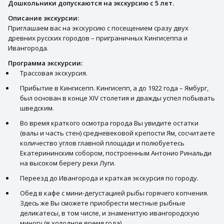
Дошкольники допускаются на экскурсию с 5 лет.
Описание экскурсии:
Приглашаем вас на экскурсию с посещением сразу двух
древних русских городов – приграничных Кингисеппа и
Ивангорода.
Программа экскурсии:
Трассовая экскурсия.
Прибытие в Кингисепп. Кингисепп, а до 1922 года – Ямбург,
был основан в конце XIV столетия и дважды успел побывать
шведским.
Во время краткого осмотра города Вы увидите остатки
(валы и часть стен) средневековой крепости Ям, сосчитаете
количество углов главной площади и полюбуетесь
Екатерининским собором, построенным Антонио Ринальди
на высоком берегу реки Луги.
Переезд до Ивангорода и краткая экскурсия по городу.
Обед в кафе с мини-дегустацией рыбы горячего копчения.
Здесь же Вы сможете приобрести местные рыбные
деликатесы, в том числе, и знаменитую ивангородскую
миногу (в холодное время года).