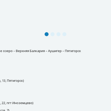
е озеро – Верхняя Балкария – Аушигер – Пятигорск
 13, Пятигорск)
 22, пгт Иноземцево)
се, 7)