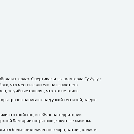
ода из горла». С вертикальных скал горла Су-Аузу с
убоко, что местные жители называют его
в, но учёные говорят, что это не точно.
оры грозно нависают над узкой тесниной, на дне
или это свойство, и сейчас на территории
Верхней Балкарии потрясающе вкусные хычины.
ржится большое количество хлора, натрия, калия и