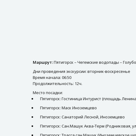
Маршрут:
Пятигорск – Чегемские водопады – Голубо
Дни проведения экскурсии: вторник-воскресенье
Время начала: 06:50
Продолжительность: 12ч.
Место посадки:
Пятигорск: Гостиница Интурист (площадь Ленина,
Пятигорск: Маск Иноземцево
Пятигорск: Санаторий Лесной, Иноземцево
Пятигорск: Сан.Машук Аква-Терм (Родниковая, ул,
Пятигорск: Трасса сан.Машук (Иноземцевское шос