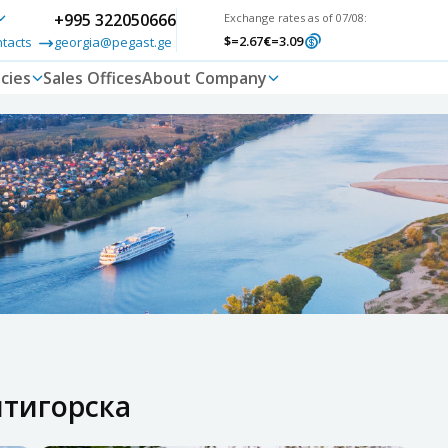
+995 322050666
Exchange rates as of 07/08:
$
=2.67
€
=3.09
ntacts
georgia@pegast.ge
cies
Sales Offices
About Company
ятигорска