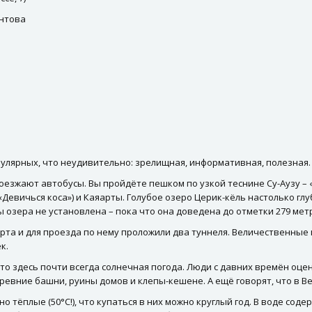
онтова
улярных, что неудивительно: зрелищная, информативная, полезная.
оезжают автобусы. Вы пройдёте пешком по узкой теснине Су-Аузу – «В
(«Девичься коса») и Каяарты. Голубое озеро Церик-кёль настолько гл
зера не установлена – пока что она доведена до отметки 279 метро
та и для проезда по нему проложили два туннеля. Величественные г
к.
о здесь почти всегда солнечная погода. Люди с давних времён оцен
древние башни, руины домов и клепы-кешене. А ещё говорят, что в 
 тёплые (50°С!), что купаться в них можно круглый год. В воде соде