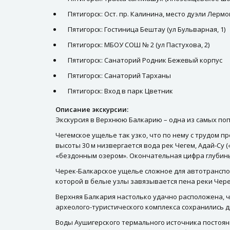
Пятигорск: Ост. пр. Калинина, место дуэли Лерм
Пятигорск: Гостиница Бештау (ул Бульварная, 1)
Пятигорск: МБОУ СОШ № 2 (ул Пастухова, 2)
Пятигорск: Санаторий Родник Бежевый корпус
Пятигорск: Санаторий Тарханы
Пятигорск: Вход в парк Цветник
Описание экскурсии:
Экскурсия в Верхнюю Балкарию – одна из самых поп
Чегемское ущелье так узко, что по нему с трудом пр
высоты 30 м низвергается вода рек Чегем, Адай-Су 
«бездонным озером». Окончательная цифра глубины о
Черек-Балкарское ущелье сложное для автотранспор
которой в белые узлы завязывается пена реки Чере
Верхняя Балкария настолько удачно расположена, чт
археолого-туристического комплекса сохранились 
Воды Аушигерского термального источника постоянно