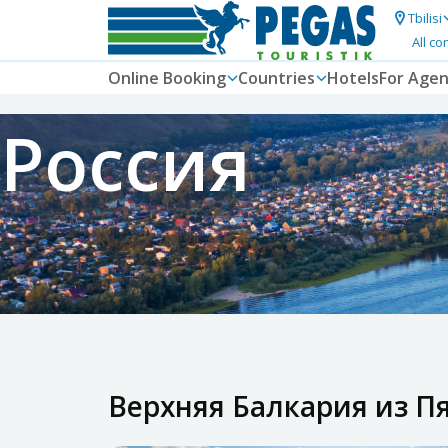
Tbilisi
All co
Online Booking
Countries
Hotels
For Agen
Россия
Верхняя Балкария из П