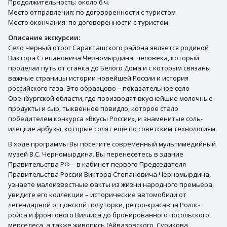
Продолжительность: около 6 ч.
Место отправления: по договоренности с туристом
Место окончания: по договоренности с туристом
Описание экскурсии:
Село Черный отрог Саракташского района является родиной
Виктора Степановича Черномырдина, человека, который
проделал путь от станка до Белого Дома и с которым связаны
важные страницы истории новейшей России и история
российского газа. Это образцово – показательное село
Оренбургской области, где производят вкуснейшие молочные
продукты и сыр, тыквенное повидло, которое стало
победителем конкурса «Вкусы России», и знаменитые соль-
илецкие арбузы, которые солят еще по советским технологиям.
В ходе программы Вы посетите современный мультимедийный
музей В.С. Черномырдина. Вы перенесетесь в здание
Правительства РФ – в кабинет первого Председателя
Правительства России Виктора Степановича Черномырдина,
узнаете малоизвестные факты из жизни народного премьера,
увидите его коллекции – исторические автомобили от
легендарной отцовской полуторки, ретро-красавца Роллс-
ройса и фронтового Виллиса до бронированного посольского
мерседеса, а также живопись (Айвазовского, Сурикова,